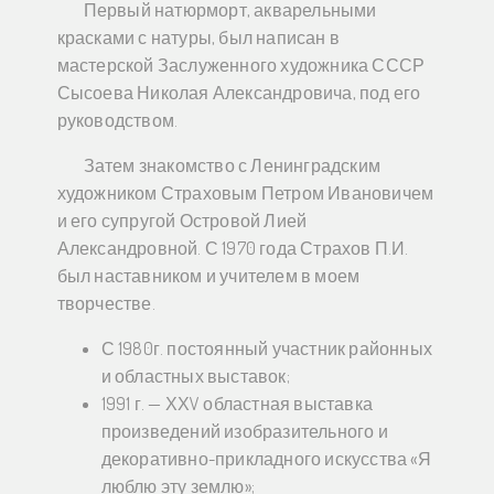
Первый натюрморт, акварельными
красками с натуры, был написан в
мастерской Заслуженного художника СССР
Сысоева Николая Александровича, под его
руководством.
Затем знакомство с Ленинградским
художником Страховым Петром Ивановичем
и его супругой Островой Лией
Александровной. С 1970 года Страхов П.И.
был наставником и учителем в моем
творчестве.
С 1980г. постоянный участник районных
и областных выставок;
1991 г. — ХХV областная выставка
произведений изобразительного и
декоративно-прикладного искусства «Я
люблю эту землю»;